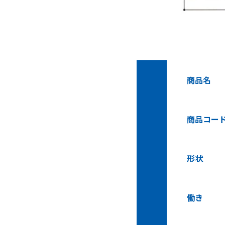
商品名
商品コー
形状
働き