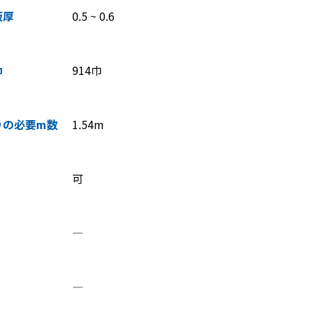
板厚
0.5 ~ 0.6
巾
914巾
りの必要m数
1.54m
可
―
―