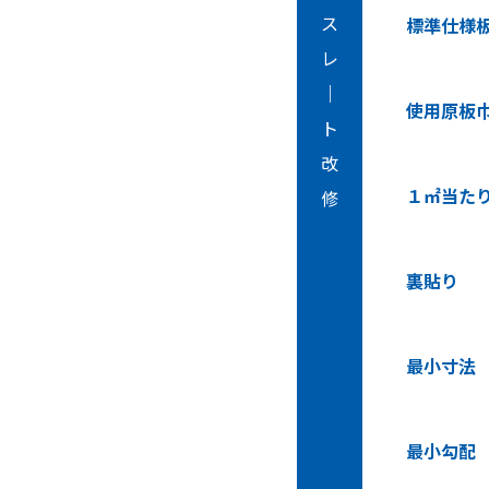
ス
標準仕様
レ
｜
使用原板
ト
改
１㎡当た
修
裏貼り
最小寸法
最小勾配